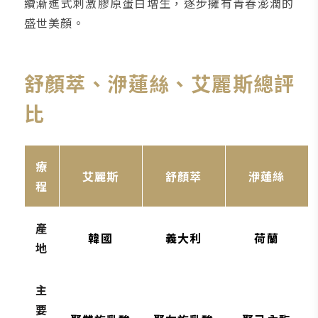
續漸進式刺激膠原蛋白增生，逐步擁有青春澎潤的
盛世美顏。
舒顏萃、洢蓮絲、艾麗斯總評
比
療
艾麗斯
舒顏萃
洢蓮絲
程
產
韓國
義大利
荷蘭
地
主
要