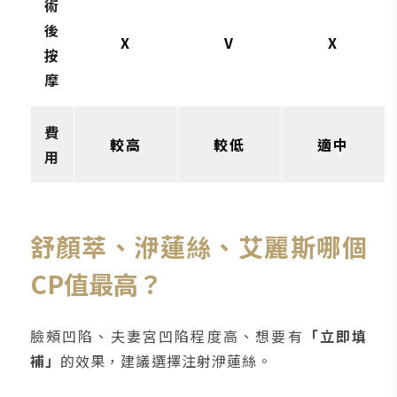
術
後
X
V
X
按
摩
費
較高
較低
適中
用
舒顏萃、洢蓮絲、艾麗斯哪個
CP值最高？
臉頰凹陷、夫妻宮凹陷程度高、想要有
「立即填
補」
的效果，建議選擇注射洢蓮絲。