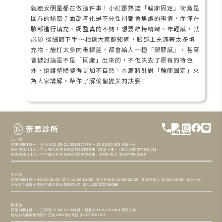
就連女明星都在做這件事！小紅書熱議「輪廓固定」術竟是
回春的秘密？面部老化是不分性別都會焦慮的事情，而僅在
臉部進行填充、調整真的不夠！想要維持精緻、年輕感，就
必須 從細節下手～相信大家都知道，臉部上充滿著太多填
充物、施打太多肉毒桿菌，都會給人一種「塑膠感」，甚至
會被討論是不是「同廠」出來的，不但失去了原有的特色
外，還讓整體變得更加不自然，本篇將針對「輪廓固定」來
為大家講解，帶你了解偷偷變美的訣竅！
奈思診所
台北館
營業時間 | 週一、三到五12:00-21:00 | 週二與週六11:00-20:00 | 周日公休
敦化館地址 | 台北市大安區忠孝東路四段221號9樓（華新大樓） | 電話 (02)2778-0111
信義館地址 | 台北市信義區忠孝東路四段565號6樓、10樓 | 電話 (02)7755-2345
安和館
營業時間 | 週一 10:30-21:00 | 週二 12:00-21:00 | 週三與週四 10:00-20:00 | 週五與週六 10:00-19:00 | 周日公休
地址 | 台北市大安區信義路四段296號1樓 | 電話 (02)2707-6698
桃園館
營業時間 | 週一、三到五12:00-21:00 | 週二與週六11:00-20:00 | 周日公休
地址 | 桃園市桃園區中正路1065號 | 電話 (03)275-9789