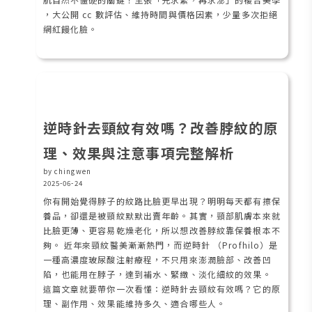
，大公開 cc 數評估、維持時間與價格因素，少量多次拒絕
網紅饅化臉。
逆時針去頸紋有效嗎？改善脖紋的原
理、效果與注意事項完整解析
by chingwen
2025-06-24
你有開始覺得脖子的紋路比臉更早出現？明明每天都有擦保
養品，卻還是被頸紋默默出賣年齡。其實，頸部肌膚本來就
比臉更薄、更容易乾燥老化，所以想改善脖紋靠保養根本不
夠。 近年來頸紋醫美漸漸熱門，而逆時針 （Profhilo）是
一種高濃度玻尿酸注射療程，不只用來澎潤臉部、改善凹
陷，也能用在脖子，達到補水、緊緻、淡化細紋的效果。
這篇文章就要帶你一次看懂：逆時針去頸紋有效嗎？它的原
理、副作用、效果能維持多久、適合哪些人。