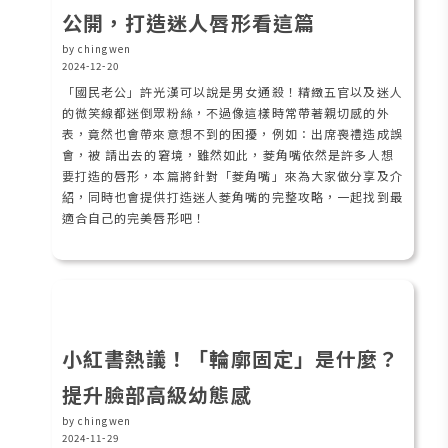
公開，打造迷人唇形看這篇
by chingwen
2024-12-20
「國民老公」許光漢可以說是男女通殺！精緻五官以及迷人
的微笑線都迷倒眾粉絲，不過像這樣時常帶著親切感的外
表，竟然也會帶來意想不到的困擾，例如：出席喪禮造成誤
會，被 請出去的窘境，雖然如此，菱角嘴依然是許多人想
要打造的唇形，本篇將針對「菱角嘴」來為大家做分享及介
紹，同時也會提供打造迷人菱角嘴的完整攻略，一起找到最
適合自己的完美唇形吧！
小紅書熱議！「輪廓固定」是什麼？
提升臉部高級幼態感
by chingwen
2024-11-29