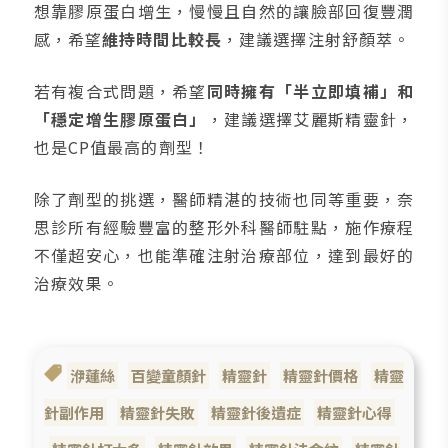
想靠膠原蛋白增生，慢慢且自然的讓臉部回復豐潤
感，希望
維持時間比較長
，建議選擇注射舒顏萃。
若有複合式問題，希望
同時擁有「半立即填補」和
「穩定增生膠原蛋白」
，建議選擇艾麗斯精靈針，
也是CP值最高的劑型！
除了劑型的挑選，醫師精湛的技術也同等重要，奈
思診所有經驗豐富的整形外科醫師駐點，施作療程
不僅超安心，也能準確注射治療部位，達到最好的
治療效果。
洢蓮絲
百變童顏針
精靈針
精靈針價格
精靈
針副作用
精靈針失敗
精靈針後遺症
精靈針心得