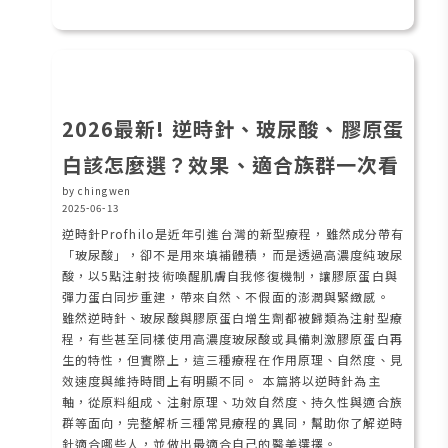
2026最新! 逆時針、玻尿酸、膠原蛋
白該怎麼選？效果、適合族群一次看
by chingwen
2025-06-13
逆時針Profhilo是近年引進台灣的新型療程，雖然成分帶有
「玻尿酸」，卻不是用來填補體積，而是透過高濃度純玻尿
酸，以5點注射技術喚醒肌膚自我修復機制，讓膠原蛋白與
彈力蛋白同步重建，帶來自然、不假面的澎潤與緊緻感。
雖然逆時針、玻尿酸與膠原蛋白增生劑都被歸類為注射型療
程，有些甚至同樣使用高濃度玻尿酸或具備刺激膠原蛋白再
生的特性，但實際上，這三種療程在作用原理、自然度、見
效速度與維持時間上有明顯不同。 本篇將以逆時針為主
軸，從原料組成、注射原理、功效自然度、持久性與適合族
群等面向，完整解析三種常見療程的異同，幫助你了解逆時
針適合哪些人，並做出最適合自己的醫美選擇。