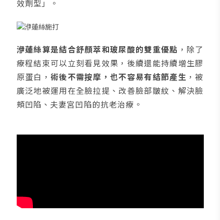
效劑型」。
洢蓮絲算是結合舒顏萃和玻尿酸的雙重優點
，除了
療程結束可以立刻看見效果，後續還能持續增生膠
原蛋白，
術後不需按摩，也不容易有結節產生
，被
廣泛地被運用在全臉拉提、改善臉部皺紋、解決臉
頰凹陷、夫妻宮凹陷的抗老治療。