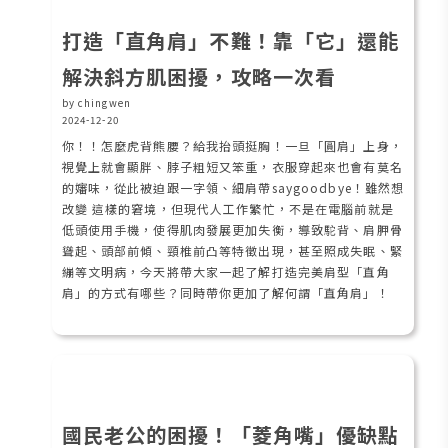
打造「直角肩」不難！靠「它」還能
解決斜方肌困擾，攻略一次看
by chingwen
2024-12-20
你！！怎麼虎背熊腰？給我抬頭挺胸！一旦「圓肩」上身，
視覺上就會顯胖、脖子粗短又笨重，衣服穿起來也會有莫名
的嬸味，從此被迫跟一字領、細肩帶saygoodbye！雖然想
改變 這樣的窘境，但現代人工作繁忙，不是在電腦前就是
低頭使用手機，使得肌肉發展更加失衡，導致駝背、肩胛骨
聳起、頭部前傾、頸椎前凸等特徵出現，甚至照成失眠、緊
繃等文明病，今天將帶大家一起了解打造完美肩型「直角
肩」的方式有哪些？同時帶你更加了解何謂「直角肩」！
國民老公的困擾！「菱角嘴」優缺點