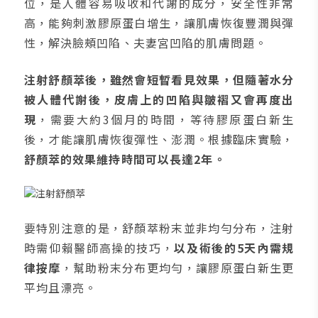
位，是人體容易吸收和代謝的成分，安全性非常
高，能夠刺激膠原蛋白增生，讓肌膚恢復豐潤與彈
性，解決臉頰凹陷、夫妻宮凹陷的肌膚問題。
注射舒顏萃後，雖然會短暫看見效果，但隨著水分
被人體代謝後，皮膚上的凹陷與皺褶又會再度出
現
，需要大約3個月的時間，等待膠原蛋白新生
後，才能讓肌膚恢復彈性、澎潤。根據臨床實驗，
舒顏萃的效果維持時間可以長達2年。
要特別注意的是，舒顏萃粉末並非均勻分布，注射
時需仰賴醫師高操的技巧，
以及術後的5天內需規
律按摩
，幫助粉末分布更均勻，讓膠原蛋白新生更
平均且漂亮。