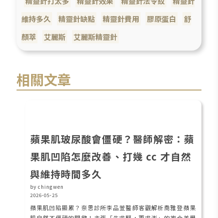
精靈針打太多
精靈針效果
精靈針法令紋
精靈針
維持多久
精靈針缺點
精靈針費用
膠原蛋白
舒
顏萃
艾麗斯
艾麗斯精靈針
相關文章
蘋果肌玻尿酸會僵硬？醫師解密：蘋
果肌凹陷怎麼改善、打幾 cc 才自然
與維持時間多久
by chingwen
2026-05-25
蘋果肌凹陷顯累？奈思診所李品萱醫師客觀解析喬雅登蘋果
肌自然不僵硬的關鍵！主張「先求緊，再求澎」的複合美學