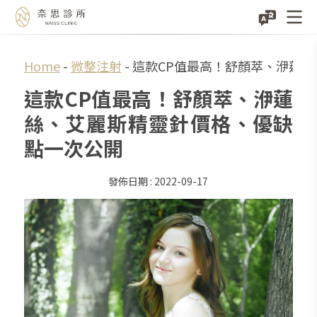
Skip
Home
-
微整注射
-
這款CP值最高！舒顏萃、洢蓮
to
這款CP值最高！舒顏萃、洢蓮
content
絲、艾麗斯精靈針價格、優缺
點一次公開
2022-09-17