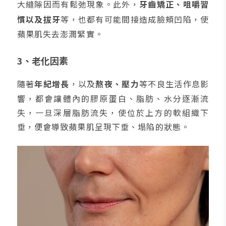
大縫隙因而有鬆弛現象。此外，
牙齒矯正、咀嚼習
慣以及拔牙
等，也都有可能間接造成臉頰凹陷，使
蘋果肌失去澎潤緊實。
3、老化因素
隨著
年紀增長
，以及
熬夜、壓力
等不良生活作息影
響，都會讓體內的膠原蛋白、脂肪、水分逐漸流
失，一旦深層脂肪流失，使位於上方的軟組織下
垂，便會導致蘋果肌呈現下垂、塌陷的狀態。