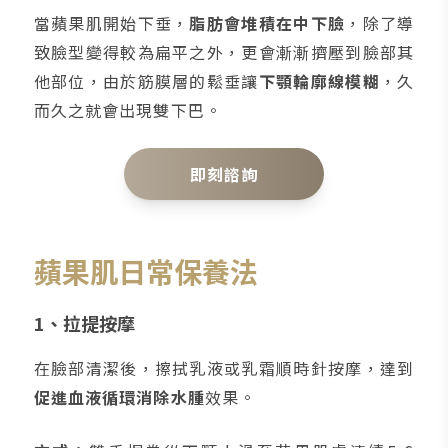
當蘋果肌開始下垂，
脂肪會堆積在中下臉
，除了導
致臉型變得較為扁平之外，更會漸漸擠壓到臉部其
他部位，由於筋膜層的鬆垂讓
下顎輪廓線模糊
，久
而久之就會出現雙下巴。
即刻諮詢
蘋果肌日常保養法
1、拉提按摩
在臉部清潔後，擦拭乳液或乳霜順時針按摩，達到
促進血液循環消除水腫
效果。