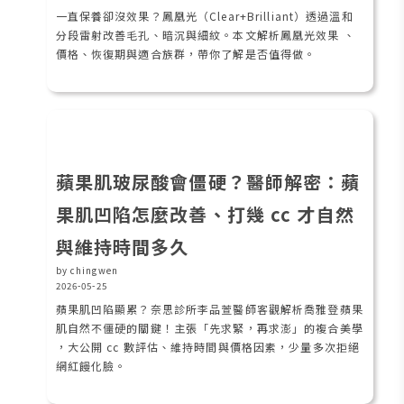
一直保養卻沒效果？鳳凰光（Clear+Brilliant）透過溫和
分段雷射改善毛孔、暗沉與細紋。本文解析鳳凰光效果 、
價格、恢復期與適合族群，帶你了解是否值得做。
蘋果肌玻尿酸會僵硬？醫師解密：蘋
果肌凹陷怎麼改善、打幾 cc 才自然
與維持時間多久
by chingwen
2026-05-25
蘋果肌凹陷顯累？奈思診所李品萱醫師客觀解析喬雅登蘋果
肌自然不僵硬的關鍵！主張「先求緊，再求澎」的複合美學
，大公開 cc 數評估、維持時間與價格因素，少量多次拒絕
網紅饅化臉。