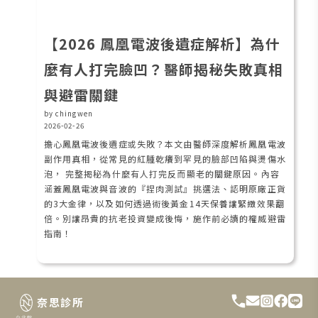
【2026 鳳凰電波後遺症解析】為什
麼有人打完臉凹？醫師揭秘失敗真相
與避雷關鍵
by chingwen
2026-02-26
擔心鳳凰電波後遺症或失敗？本文由醫師深度解析鳳凰電波
副作用真相，從常見的紅腫乾癢到罕見的臉部凹陷與燙傷水
泡， 完整揭秘為什麼有人打完反而顯老的關鍵原因。內容
涵蓋鳳凰電波與音波的『捏肉測試』挑選法、認明原廠正貨
的3大金律，以及如何透過術後黃金14天保養讓緊緻效果翻
倍。別讓昂貴的抗老投資變成後悔，施作前必讀的權威避雷
指南！
奈思診所
台北館