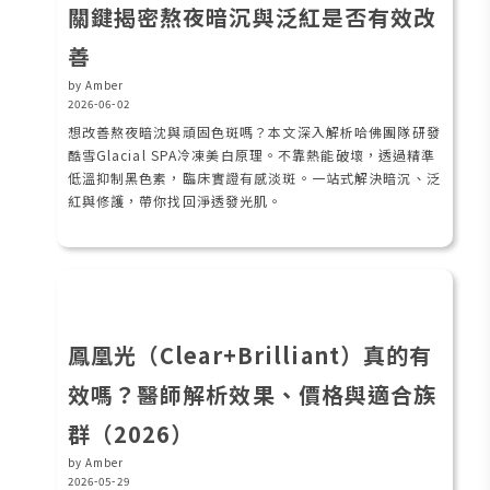
關鍵揭密熬夜暗沉與泛紅是否有效改
善
by Amber
2026-06-02
想改善熬夜暗沈與頑固色斑嗎？本文深入解析哈佛團隊研發
酷雪Glacial SPA冷凍美白原理。不靠熱能破壞，透過精準
低溫抑制黑色素，臨床實證有感淡斑。一站式解決暗沉、泛
紅與修護，帶你找回淨透發光肌。
鳳凰光（Clear+Brilliant）真的有
效嗎？醫師解析效果、價格與適合族
群（2026）
by Amber
2026-05-29