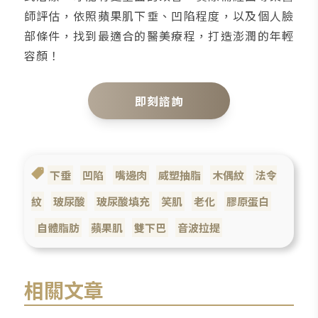
師評估，依照蘋果肌下垂、凹陷程度，以及個人臉
部條件，找到最適合的醫美療程，打造澎潤的年輕
容顏！
即刻諮詢
下垂
凹陷
嘴邊肉
威塑抽脂
木偶紋
法令
紋
玻尿酸
玻尿酸填充
笑肌
老化
膠原蛋白
自體脂肪
蘋果肌
雙下巴
音波拉提
相關文章