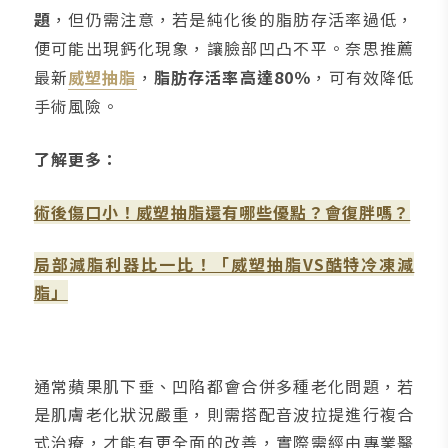
題
，但仍需注意，若是純化後的脂肪存活率過低，
便可能出現鈣化現象，讓臉部凹凸不平。奈思推薦
最新
威塑抽脂
，
脂肪存活率高達80％
，可有效降低
手術風險。
了解更多：
術後傷口小！威塑抽脂還有哪些優點？會復胖嗎？
局部減脂利器比一比！「威塑抽脂VS酷特冷凍減
脂」
通常蘋果肌下垂、凹陷都會合併多種老化問題，若
是肌膚老化狀況嚴重，則需搭配音波拉提進行複合
式治療，才能有更全面的改善，實際需經由專業醫