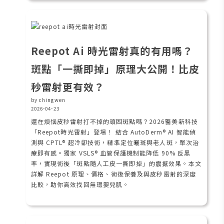
Reepot Ai 時光雷射真的有用嗎？
斑點「一撕即掉」原理大公開！比皮
秒雷射更有效？
by chingwen
2026-04-23
還在煩惱皮秒雷射打不掉的頑固斑點嗎？2026醫美新科技
「Reepot時光雷射」登場！ 結合 AutoDerm® AI 智能偵
測與 CPTL® 超冷卻技術，精準定位曬斑與老人斑，單次治
療即有感。獨家 VSLS® 血管保護機制能降低 90% 反黑
率，實現術後「斑點隨人工皮一撕即掉」的震撼效果。本文
詳解 Reepot 原理、價格、術後保養及與皮秒雷射的深度
比較，助你高效找回無瑕嬰兒肌。