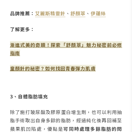
品牌推薦：
艾麗斯精靈針
、
舒顏萃
、
伊蓮絲
了解更多：
漸進式美的奇蹟！探索「舒顏萃」魅力秘密前必修
指南
童顏針的秘密？如何找回青春彈力肌膚
3、自體脂肪填充
除了施打玻尿酸及膠原蛋白增生劑，也可以利用抽
脂手術取出自身多餘的脂肪，經過純化後再回補至
蘋果肌凹陷處，優點是
可同時處理多餘脂肪的問