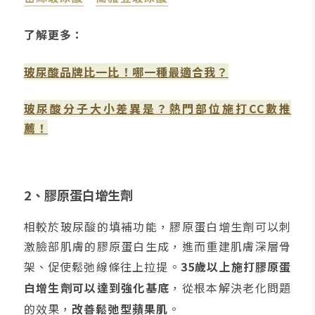
了解更多：
玻尿酸品牌比一比！哪一種最適合我？
玻尿酸分子大小差異是？熱門部位施打CC數推
薦！
2、膠原蛋白增生劑
相較於玻尿酸的填補功能，膠原蛋白增生劑可以刺
激臉部肌膚的膠原蛋白生成，進而重建肌膚深層骨
架、促使鬆弛線條往上拉提。
35歲以上施打膠原蛋
白增生劑可以達到強化基底
，從根本解決老化問題
的效果，
改善鬆弛型蘋果肌
。