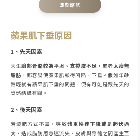
即刻諮詢
蘋果肌下垂原因
1、先天因素
天生
臉部骨骼較為平坦、支撐度不足
，或者
太瘦無
脂肪
，都容易使蘋果肌顯得凹陷、下垂。假如年齡
較輕就有蘋果肌下垂的問題，便有可能是跟先天的
骨骼結構有關。
2、後天因素
若減肥方式不當，導致
體重快速下降或是起伏過
大
，造成脂肪層急速流失，皮膚與骨骼之間產生巨