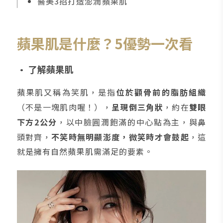
醫美3招打造澎潤蘋果肌
蘋果肌是什麼？5優勢一次看
• 了解蘋果肌
蘋果肌又稱為笑肌，是指
位於顴骨前的脂肪組織
（不是一塊肌肉喔！），
呈現倒三角狀
，約在
雙眼
下方2公分
，以中臉圓潤飽滿的中心點為主，與鼻
頭對齊，
不笑時無明顯澎度，微笑時才會鼓起
，這
就是擁有自然蘋果肌需滿足的要素。