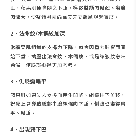
垂，蘋果肌便會隨之下垂，導致
雙頰肉鬆弛、嘴邊
肉漲大
，使整體臉部輪廓失去立體感與緊實度。
2、法令紋/木偶紋加深
當
蘋果肌組織的支撐力下降
，就會因重力影響而開
始下垂，
擠壓出法令紋、木偶紋
，或是讓皺紋愈來
愈深，使臉部顯得更加老態。
3、側臉變扁平
蘋果肌如果失去支撐而產生凹陷、組織往下位移，
視覺上會
導致臉部中臉線條向下垂，側臉也變得扁
平、鬆垂
。
4、出現雙下巴