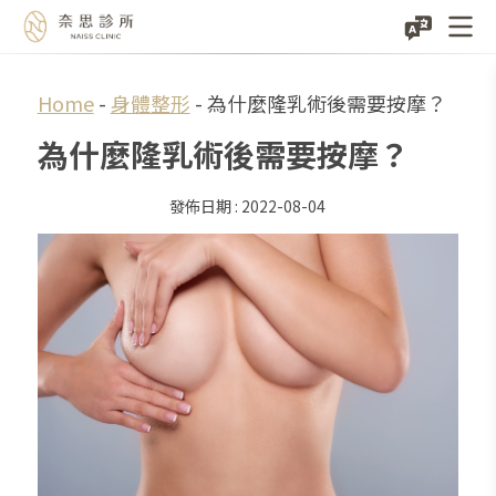
Skip
Home
-
身體整形
-
為什麼隆乳術後需要按摩？
to
為什麼隆乳術後需要按摩？
content
2022-08-04