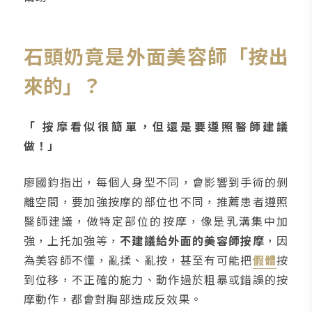
石頭奶竟是外面美容師「按出
來的」？
「 按摩看似很簡單，但還是要遵照醫師建議
做！」
廖國鈞指出，每個人身型不同，會影響到手術的剝
離空間，要加強按摩的部位也不同，推薦患者遵照
醫師建議，做特定部位的按摩，像是乳溝集中加
強，上托加強等，
不建議給外面的美容師按摩
，因
為美容師不懂，亂揉、亂按，甚至有可能把
假體
按
到位移，不正確的施力、動作過於粗暴或錯誤的按
摩動作，都會對胸部造成反效果。