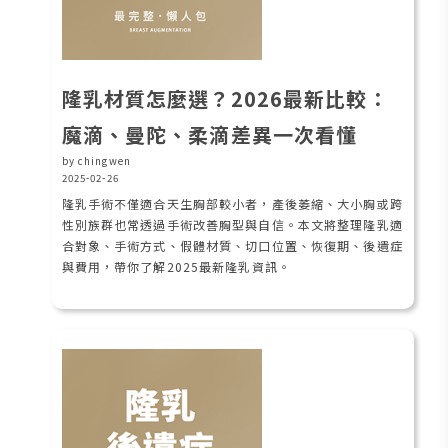
隆乳材質怎麼選？2026最新比較：
魔滴、曼陀、柔滴差異一次看懂
by chingwen
2025-02-26
隆乳手術不僅適合天生胸部較小者，產後萎縮、大小胸或跨
性別族群也常透過手術改善胸型與自信。本文將整理隆乳適
合對象、手術方式、假體材質、切口位置、恢復期、後遺症
與費用，帶你了解2025最新隆乳資訊。