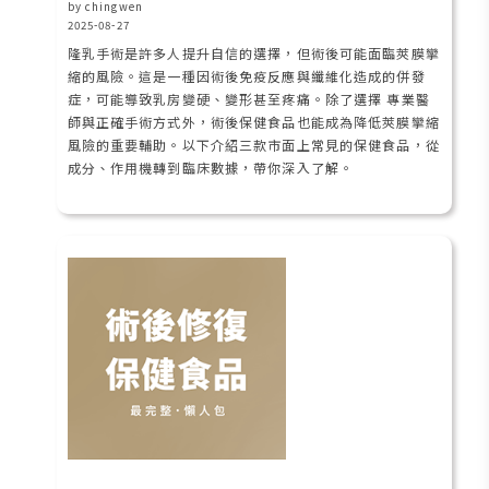
by chingwen
2025-08-27
隆乳手術是許多人提升自信的選擇，但術後可能面臨莢膜攣
縮的風險。這是一種因術後免疫反應與纖維化造成的併發
症，可能導致乳房變硬、變形甚至疼痛。除了選擇 專業醫
師與正確手術方式外，術後保健食品也能成為降低莢膜攣縮
風險的重要輔助。以下介紹三款市面上常見的保健食品，從
成分、作用機轉到臨床數據，帶你深入了解。