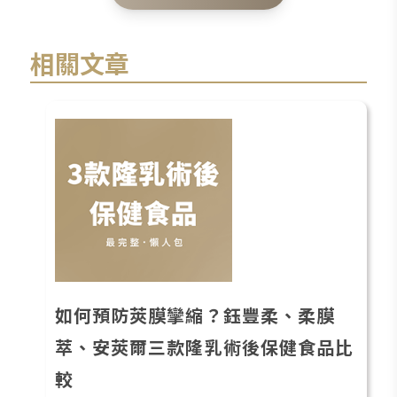
相關文章
如何預防莢膜攣縮？鈺豐柔、柔膜
萃、安莢爾三款隆乳術後保健食品比
較