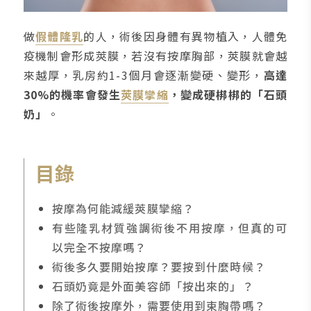
做
假體隆乳
的人，術後因身體有異物植入，人體免
疫機制會形成莢膜，若沒有按摩胸部，莢膜就會越
來越厚，乳房約1-3個月會逐漸變硬、變形，
高達
30%的機率會發生
莢膜攣縮
，變成硬梆梆的「石頭
奶」
。
目錄
按摩為何能減緩莢膜攣縮？
有些隆乳材質強調術後不用按摩，但真的可
以完全不按摩嗎？
術後多久要開始按摩？要按到什麼時候？
石頭奶竟是外面美容師「按出來的」？
除了術後按摩外，需要使用到束胸帶嗎？