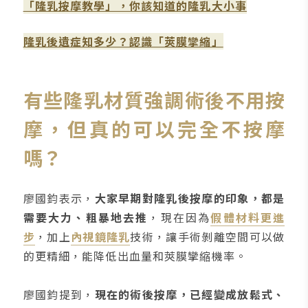
「隆乳按摩教學」，你該知道的隆乳大小事
隆乳後遺症知多少？認識「莢膜攣縮」
有些隆乳材質強調術後不用按
摩，但真的可以完全不按摩
嗎？
廖國鈞表示，
大家早期對隆乳後按摩的印象，都是
需要大力、粗暴地去推
，現在因為
假體材料更進
步
，加上
內視鏡隆乳
技術，讓手術剝離空間可以做
的更精細，能降低出血量和莢膜攣縮機率。
廖國鈞提到，
現在的術後按摩，已經變成放鬆式、