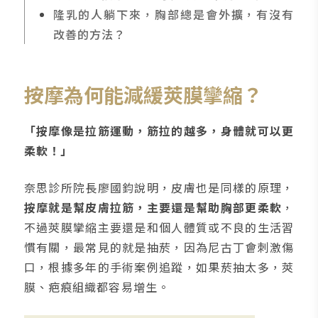
隆乳的人躺下來，胸部總是會外擴，有沒有
改善的方法？
按摩為何能減緩莢膜攣縮？
「按摩像是拉筋運動，筋拉的越多，身體就可以更
柔軟！」
奈思診所院長廖國鈞說明，皮膚也是同樣的原理，
按摩就是幫皮膚拉筋，主要還是幫助胸部更柔軟
，
不過莢膜攣縮主要還是和個人體質或不良的生活習
慣有關，最常見的就是抽菸，因為尼古丁會刺激傷
口，根據多年的手術案例追蹤，如果菸抽太多，莢
膜、疤痕組織都容易增生。