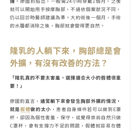
腫
。廖國鈞指出，一般需24小時穿戴1個月，之後
就可以開始用手按摩胸部，不過依個案狀況不同，
仍以回診時醫師建議為準。大約術後一個月，手術
的水腫都消除之後，胸部就會變得更自然。
隆乳的人躺下來，胸部總是會
外擴，有沒有改善的方法？
「隆乳真的不要太害羞，選擇適合大小的假體很重
要！」
廖國鈞直言，
通常躺下來會發生胸部外擴的情況，
就是
假體
做的太小
，患者自身條件若可以做到E罩
杯，卻因為個性害羞、保守，或覺得崇尚自然只做
C罩杯，會有支撐力不足的問題，假體就容易在體